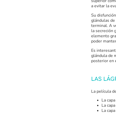
superior como
a evitar la e
Su disfunción
glándulas de
terminal. A v
la secreción 
elemento gras
poder mantene
Es interesant
glándula de m
posterior en
LAS LÁG
La película d
La capa
La capa
La capa 