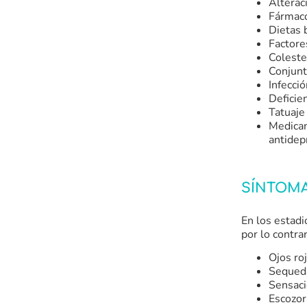
Alterac
Fármaco
Dietas 
Factore
Colester
Conjunti
Infecció
Deficie
Tatuaje
Medicam
antidep
SÍNTOM
En los estadi
por lo contrar
Ojos roj
Sequeda
Sensaci
Escozor,