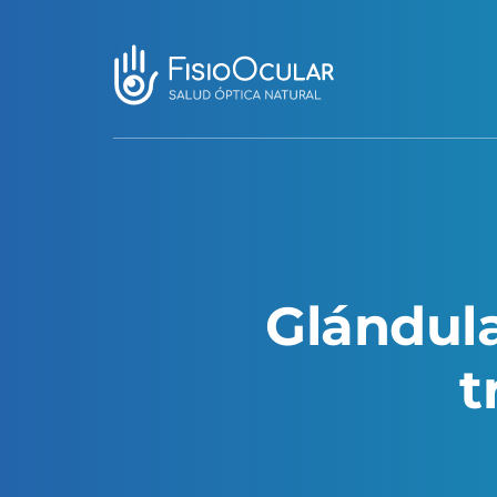
Glándul
t