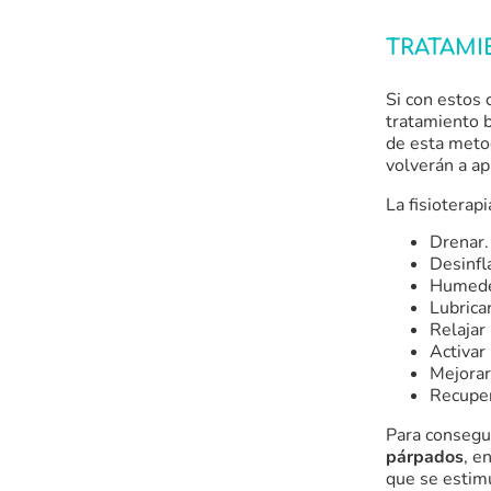
TRATAMI
Si con estos 
tratamiento 
de esta meto
volverán a ap
La fisioterapi
Drenar.
Desinfl
Humede
Lubricar
Relajar
Activar 
Mejorar 
Recuper
Para consegu
párpados
, e
que se estimu