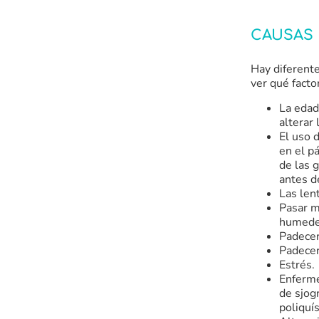
CAUSAS 
Hay diferente
ver qué facto
La edad
alterar 
El uso 
en el p
de las 
antes de
Las len
Pasar m
humedec
Padecer 
Padece
Estrés.
Enferme
de sjog
poliquís