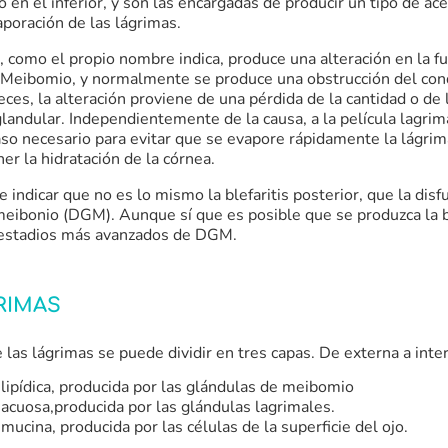
 en el inferior, y son las encargadas de producir un tipo de ac
vaporación de las lágrimas.
, como el propio nombre indica, produce una alteración en la fu
 Meibomio, y normalmente se produce una obstrucción del con
eces, la alteración proviene de una pérdida de la cantidad o de 
glandular. Independientemente de la causa, a la película lagrimal
o necesario para evitar que se evapore rápidamente la lágrima
r la hidratación de la córnea.
e indicar que no es lo mismo la blefaritis posterior, que la disf
eibonio (DGM). Aunque sí que es posible que se produzca la bl
 estadios más avanzados de DGM.
RIMAS
e las lágrimas se puede dividir en tres capas. De externa a inte
 lipídica, producida por las glándulas de meibomio
 acuosa,producida por las glándulas lagrimales.
mucina, producida por las células de la superficie del ojo.