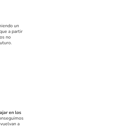
omiendo un
 que a partir
los no
uturo.
ajar en los
conseguimos
 vuelvan a