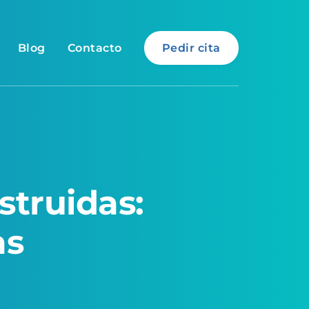
Blog
Contacto
Pedir cita
truidas:
as