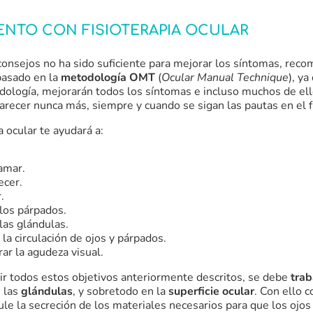
ENTO CON FISIOTERAPIA OCULAR
consejos no ha sido suficiente para mejorar los síntomas, rec
basado en la
metodología OMT
(
Ocular Manual Technique
), ya
dología, mejorarán todos los síntomas e incluso muchos de el
arecer nunca más, siempre y cuando se sigan las pautas en el f
a ocular te ayudará a:
amar.
cer.
.
 los párpados.
las glándulas.
la circulación de ojos y párpados.
ar la agudeza visual.
ir todos estos objetivos anteriormente descritos, se debe
trab
n las
glándulas
, y sobretodo en la
superficie ocular
. Con ello 
le la secreción de los materiales necesarios para que los ojos