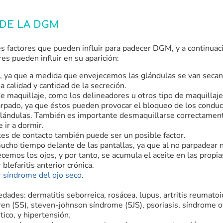
DE LA DGM
s factores que pueden influir para padecer DGM, y a continua
res pueden influir en su aparición:
, ya que a medida que envejecemos las glándulas se van seca
la calidad y cantidad de la secreción.
de maquillaje, como los delineadores u otros tipo de maquillaj
árpado, ya que éstos pueden provocar el bloqueo de los conduc
glándulas. También es importante desmaquillarse correctament
 ir a dormir.
tes de contacto también puede ser un posible factor.
ucho tiempo delante de las pantallas, ya que al no parpadear 
emos los ojos, y por tanto, se acumula el aceite en las propia
blefaritis anterior crónica.
r
síndrome del ojo seco
.
dades: dermatitis seborreica, rosácea, lupus, artritis reumato
ren (SS), steven-johnson síndrome (SJS), psoriasis, síndrome o
tico, y hipertensión.