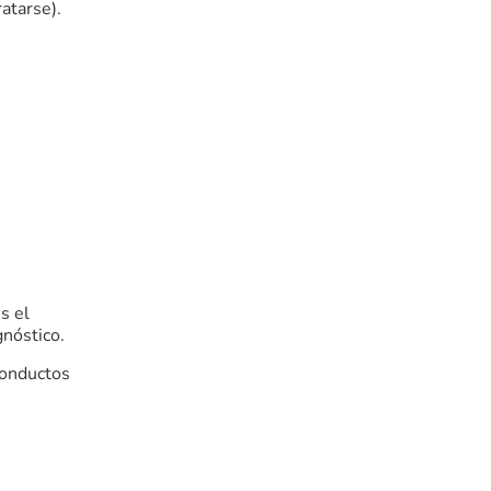
atarse).
s el
gnóstico.
conductos