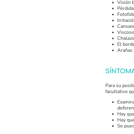
Visión 
Pérdida
Fotofobi
Irritació
Cansanc
Viscosi
Chalazi
El bord
Arañas 
SÍNTOM
Para su posib
facultativo q
Examina
deferen
Hay que
Hay que
Se pued