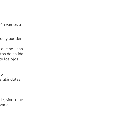
ción vamos a
ndo y pueden
e que se usan
tos de salida
e los ojos
no
s glándulas.
ide, síndrome
vario