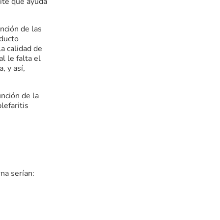
eite que ayuda
nción de las
ducto
la calidad de
 le falta el
, y así,
unción de la
efaritis
rna serían: