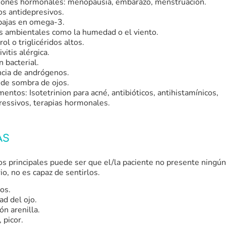
iones hormonales: menopausia, embarazo, menstruación.
s antidepresivos.
bajas en omega-3.
s ambientales como la humedad o el viento.
ol o triglicéridos altos.
vitis alérgica.
n bacterial.
ncia de andrógenos.
 de sombra de ojos.
entos: Isotetrinion para acné, antibióticos, antihistamínicos,
ressivos, terapias hormonales.
AS
os principales puede ser que el/la paciente no presente ningún
io, no es capaz de sentirlos.
os.
d del ojo.
ón arenilla.
 picor.