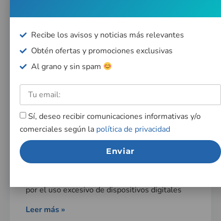
Recibe los avisos y noticias más relevantes
Obtén ofertas y promociones exclusivas
Al grano y sin spam
Síndrome Visual
Sí, deseo recibir comunicaciones informativas y/o
Informático: todo lo que
comerciales según la
política de privacidad
necesitas saber
Enviar
Descubre al detalle las causas, síntomas,
diagnóstico y tratamiento del síndrome causado
por el uso excesivo de dispositivos digitales
Leer más »