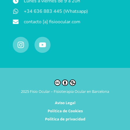
Lunes a viernes de 9 a 20h
+34 636 883 445 (Whatsapp)
contacto [a] fisioocular.com
2025 Fisio Ocular – Fisioterapia Ocular en Barcelona
Aviso Legal
Política de Cookies
Política de privacidad